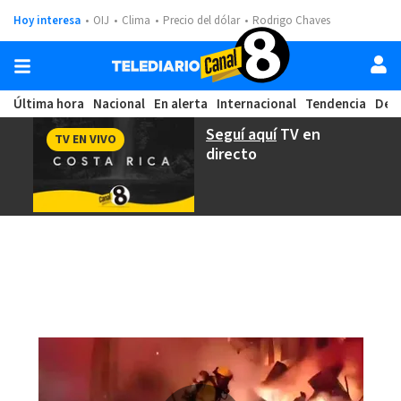
Hoy interesa
OIJ
Clima
Precio del dólar
Rodrigo Chaves
Última hora
Nacional
En alerta
Internacional
Tendencia
Dep
Seguí aquí
TV en
TV EN VIVO
directo