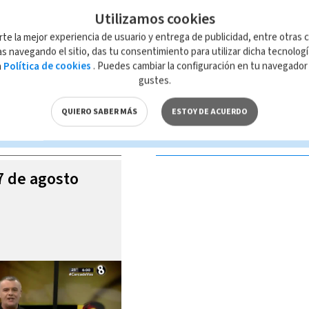
Utilizamos cookies
rte la mejor experiencia de usuario y entrega de publicidad, entre otras c
s navegando el sitio, das tu consentimiento para utilizar dicha tecnolog
a
Política de cookies
. Puedes cambiar la configuración en tu navegado
 de esta página, mismo que es propiedad de TELEDIARIO; su reproducción
gustes.
con las leyes aplicables.
QUIERO SABER MÁS
ESTOY DE ACUERDO
S VIDEOS
07 de agosto