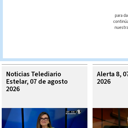
para da
continúa
nuestr
Queda prohibida la reproducción total o parcial del contenido
autorizada constituye una infracción y un delito de conformidad 
MÁ
Noticias Telediario
Alerta 8, 
Estelar, 07 de agosto
2026
2026