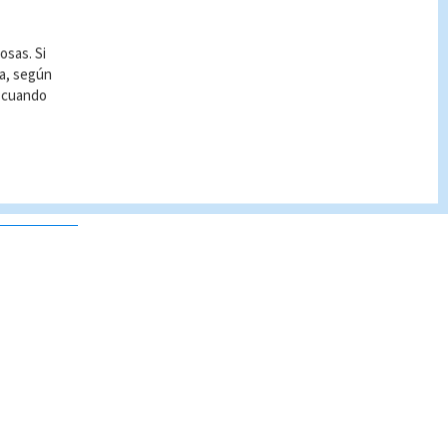
osas. Si
ía, según
r cuando
 no