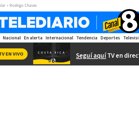
ólar
Rodrigo Chaves
Nacional
En alerta
Internacional
Tendencia
Deportes
Televis
TV EN VIVO
Seguí aquí
TV en direc