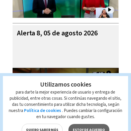
Alerta 8, 05 de agosto 2026
Utilizamos cookies
para darte la mejor experiencia de usuario y entrega de
publicidad, entre otras cosas. Si continúas navegando el sitio,
das tu consentimiento para utilizar dicha tecnología, según
nuestra
Política de cookies
. Puedes cambiar la configuración
en tu navegador cuando gustes.
Mi Casa es su Casa, 05 de
QUIERO SABER MÁS
ESTOY DE ACUERDO