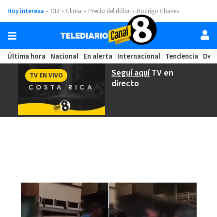
Hoy interesa
OIJ
Clima
Precio del dólar
Rodrigo Chaves
Última hora
Nacional
En alerta
Internacional
Tendencia
Dep
Seguí aquí
TV en
TV EN VIVO
directo