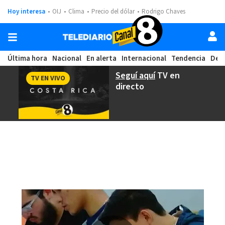
Hoy interesa
OIJ
Clima
Precio del dólar
Rodrigo Chaves
Última hora
Nacional
En alerta
Internacional
Tendencia
Dep
Seguí aquí
TV en
TV EN VIVO
directo