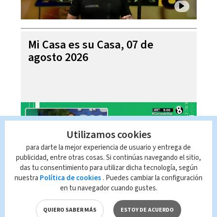
Mi Casa es su Casa, 07 de
agosto 2026
Utilizamos cookies
para darte la mejor experiencia de usuario y entrega de
publicidad, entre otras cosas. Si continúas navegando el sitio,
das tu consentimiento para utilizar dicha tecnología, según
nuestra
Política de cookies
. Puedes cambiar la configuración
en tu navegador cuando gustes.
Telediario En Directo con Paula
Brenes, 07 de agosto 2026
QUIERO SABER MÁS
ESTOY DE ACUERDO