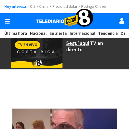
Hoy interesa
OIJ
Clima
Precio del dólar
Rodrigo Chaves
Última hora
Nacional
En alerta
Internacional
Tendencia
Dep
Seguí aquí
TV en
TV EN VIVO
directo