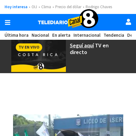
Hoy interesa
OIJ
Clima
Precio del dólar
Rodrigo Chaves
Última hora
Nacional
En alerta
Internacional
Tendencia
Dep
Seguí aquí
TV en
TV EN VIVO
directo