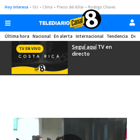
Hoy interesa
OIJ
Clima
Precio del dólar
Rodrigo Chaves
Última hora
Nacional
En alerta
Internacional
Tendencia
Dep
Seguí aquí
TV en
TV EN VIVO
directo