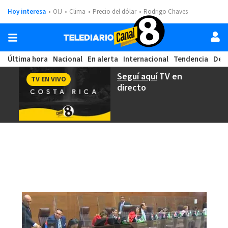
Hoy interesa
OIJ
Clima
Precio del dólar
Rodrigo Chaves
Última hora
Nacional
En alerta
Internacional
Tendencia
Dep
Seguí aquí
TV en
TV EN VIVO
directo