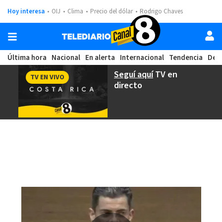
Hoy interesa
OIJ
Clima
Precio del dólar
Rodrigo Chaves
Última hora
Nacional
En alerta
Internacional
Tendencia
Dep
Seguí aquí
TV en
TV EN VIVO
directo