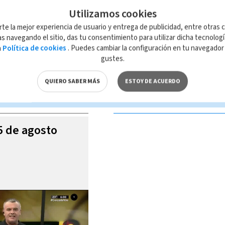
Utilizamos cookies
rte la mejor experiencia de usuario y entrega de publicidad, entre otras c
s navegando el sitio, das tu consentimiento para utilizar dicha tecnolog
a
Política de cookies
. Puedes cambiar la configuración en tu navegado
 de esta página, mismo que es propiedad de TELEDIARIO; su reproducción
gustes.
con las leyes aplicables.
QUIERO SABER MÁS
ESTOY DE ACUERDO
S VIDEOS
05 de agosto