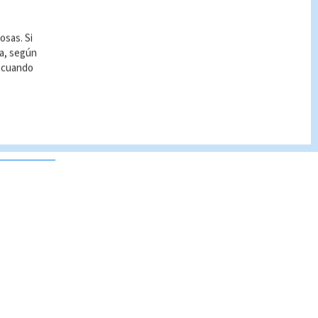
osas. Si
ía, según
r cuando
 no