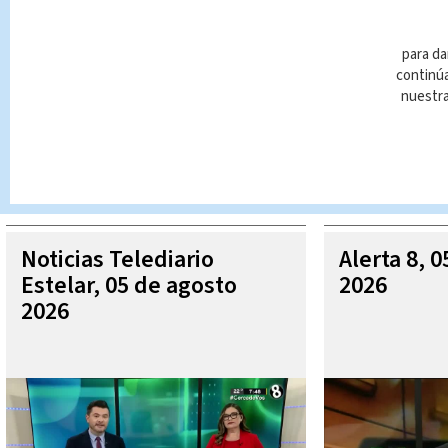
para da
continúa
nuestr
Queda prohibida la reproducción total o parcial del contenido
autorizada constituye una infracción y un delito de conformidad 
MÁ
Noticias Telediario
Alerta 8, 
Estelar, 05 de agosto
2026
2026