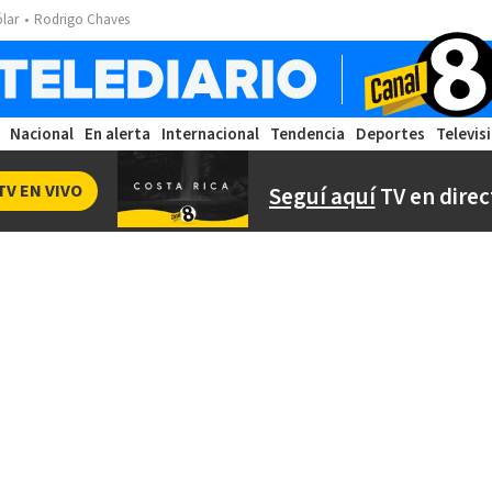
ólar
Rodrigo Chaves
Nacional
En alerta
Internacional
Tendencia
Deportes
Televis
TV EN VIVO
Seguí aquí
TV en direc