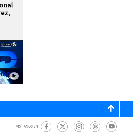
ional
rez,
VISÍTANOS EN