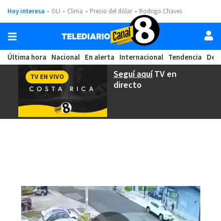
Hoy interesa
OIJ
Clima
Precio del dólar
Rodrigo Chaves
Última hora
Nacional
En alerta
Internacional
Tendencia
Dep
Seguí aquí
TV en
TV EN VIVO
directo