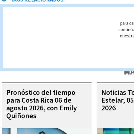
Telediario
para da
continúa
nuestr
Queda prohibida la reproducción total o parcial del contenido
autorizada constituye una infracción y un delito de conformidad 
MÁ
Pronóstico del tiempo
Noticias T
para Costa Rica 06 de
Estelar, 0
agosto 2026, con Emily
2026
Quiñones