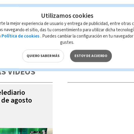
Utilizamos cookies
rte la mejor experiencia de usuario y entrega de publicidad, entre otras c
s navegando el sitio, das tu consentimiento para utilizar dicha tecnolog
a
Política de cookies
. Puedes cambiar la configuración en tu navegado
gustes.
 de esta página, mismo que es propiedad de TELEDIARIO; su reproducción
con las leyes aplicables.
QUIERO SABER MÁS
ESTOY DE ACUERDO
S VIDEOS
elediario
5 de agosto