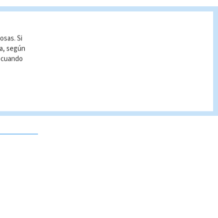
osas. Si
ía, según
r cuando
 no