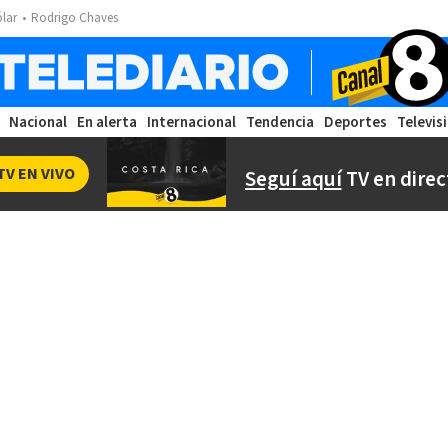
ólar
Rodrigo Chaves
Nacional
En alerta
Internacional
Tendencia
Deportes
Televis
TV EN VIVO
Seguí aquí
TV en direc