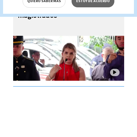
QUIERO SABER MÁS
ESTOY DE ACUERDO
dictadora ante críticas de
magistrados