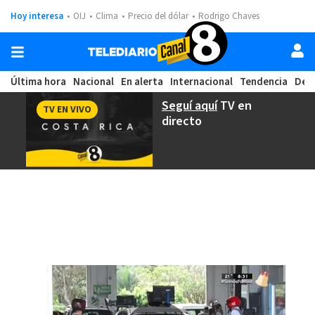
Hoy interesa
OIJ
Clima
Precio del dólar
Rodrigo Chaves
Última hora
Nacional
En alerta
Internacional
Tendencia
Dep
Seguí aquí
TV en
TV EN VIVO
directo