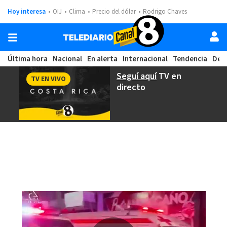
Hoy interesa
OIJ
Clima
Precio del dólar
Rodrigo Chaves
Última hora
Nacional
En alerta
Internacional
Tendencia
Dep
Seguí aquí
TV en
TV EN VIVO
directo