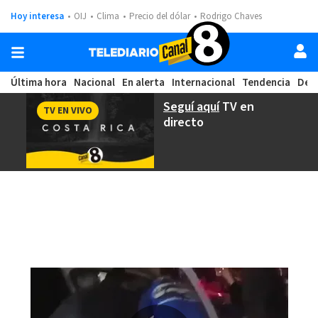
Hoy interesa
OIJ
Clima
Precio del dólar
Rodrigo Chaves
Última hora
Nacional
En alerta
Internacional
Tendencia
Dep
Seguí aquí
TV en
TV EN VIVO
directo