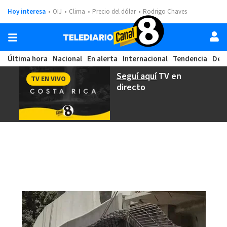
Hoy interesa
OIJ
Clima
Precio del dólar
Rodrigo Chaves
Última hora
Nacional
En alerta
Internacional
Tendencia
Dep
Seguí aquí
TV en
TV EN VIVO
directo