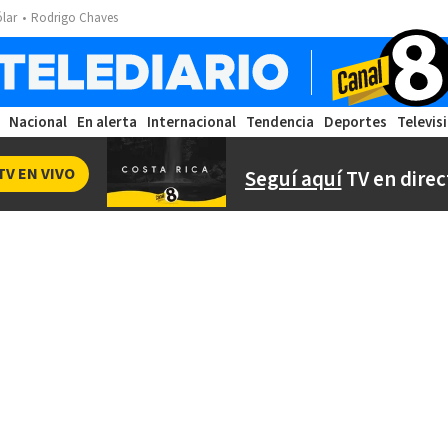
ólar
Rodrigo Chaves
Nacional
En alerta
Internacional
Tendencia
Deportes
Televis
TV EN VIVO
Seguí aquí
TV en direc