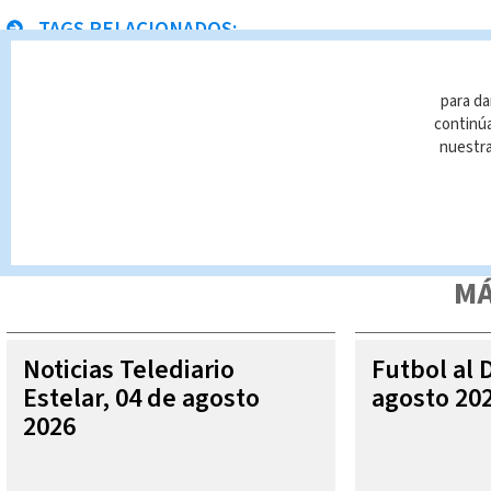
TAGS RELACIONADOS:
Noticias Telediario
Lumaca
para da
continúa
nuestr
Queda prohibida la reproducción total o parcial del contenido
autorizada constituye una infracción y un delito de conformidad 
MÁ
Noticias Telediario
Futbol al 
Estelar, 04 de agosto
agosto 20
2026