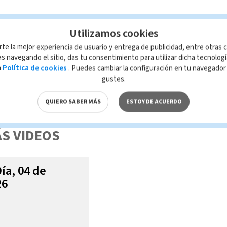
Utilizamos cookies
rte la mejor experiencia de usuario y entrega de publicidad, entre otras c
s navegando el sitio, das tu consentimiento para utilizar dicha tecnolog
a
Política de cookies
. Puedes cambiar la configuración en tu navegado
gustes.
 de esta página, mismo que es propiedad de TELEDIARIO; su reproducción
con las leyes aplicables.
QUIERO SABER MÁS
ESTOY DE ACUERDO
S VIDEOS
Día, 04 de
26