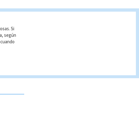
osas. Si
ía, según
r cuando
 no