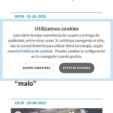
alrededor de mi cuerpo" |
FOTOS
09:58
31-01-2025
Utilizamos cookies
para darte la mejor experiencia de usuario y entrega de
publicidad, entre otras cosas. Si continúas navegando el sitio,
das tu consentimiento para utilizar dicha tecnología, según
nuestra
Política de cookies
. Puedes cambiar la configuración
en tu navegador cuando gustes.
Informe pagado por Lumaca
QUIERO SABER MÁS
ESTOY DE ACUERDO
revela que servicio es
“malo”
19:29
29-08-2022