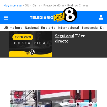
Hoy interesa
OIJ
Clima
Precio del dólar
Rodrigo Chaves
Última hora
Nacional
En alerta
Internacional
Tendencia
Dep
Seguí aquí
TV en
TV EN VIVO
directo