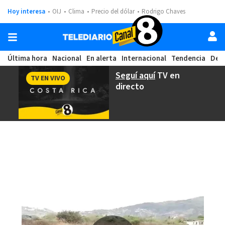
Hoy interesa
OIJ
Clima
Precio del dólar
Rodrigo Chaves
Última hora
Nacional
En alerta
Internacional
Tendencia
Dep
Seguí aquí
TV en
TV EN VIVO
directo