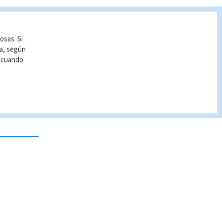
osas. Si
ía, según
r cuando
 no