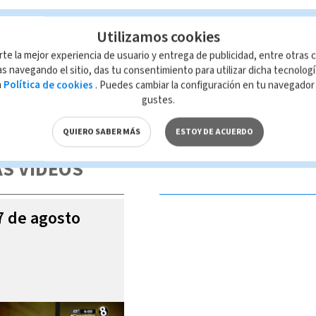
Utilizamos cookies
la Brenes
rte la mejor experiencia de usuario y entrega de publicidad, entre otras c
s navegando el sitio, das tu consentimiento para utilizar dicha tecnolog
a
Política de cookies
. Puedes cambiar la configuración en tu navegado
gustes.
 de esta página, mismo que es propiedad de TELEDIARIO; su reproducción
con las leyes aplicables.
QUIERO SABER MÁS
ESTOY DE ACUERDO
S VIDEOS
07 de agosto