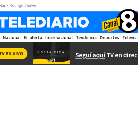
ólar
Rodrigo Chaves
Nacional
En alerta
Internacional
Tendencia
Deportes
Televis
TV EN VIVO
Seguí aquí
TV en direc