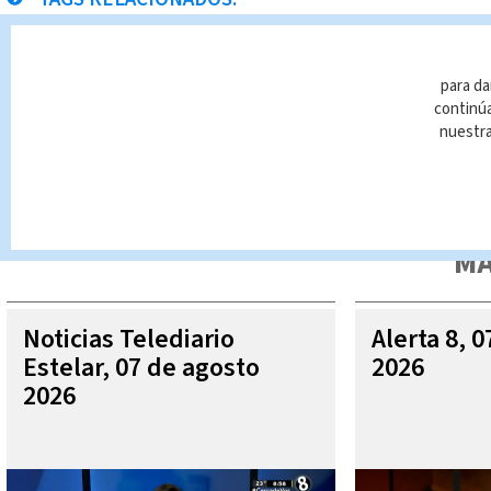
enfermedades
Ayuda
Noticias Telediario
Pau
para da
continúa
nuestr
Queda prohibida la reproducción total o parcial del contenido
autorizada constituye una infracción y un delito de conformidad 
MÁ
Noticias Telediario
Alerta 8, 
Estelar, 07 de agosto
2026
2026