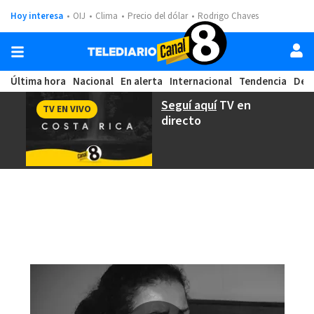
Hoy interesa
OIJ
Clima
Precio del dólar
Rodrigo Chaves
Última hora
Nacional
En alerta
Internacional
Tendencia
Dep
Seguí aquí
TV en
TV EN VIVO
directo