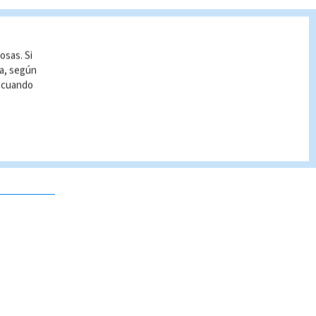
osas. Si
ía, según
r cuando
 no