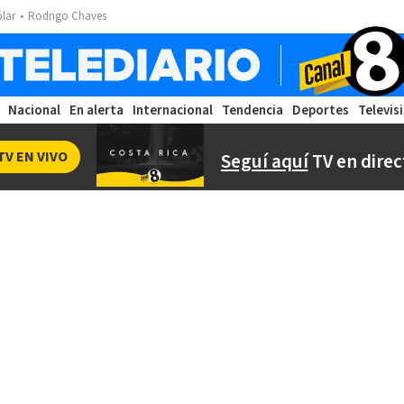
ólar
Rodrigo Chaves
Nacional
En alerta
Internacional
Tendencia
Deportes
Televis
TV EN VIVO
Seguí aquí
TV en direc