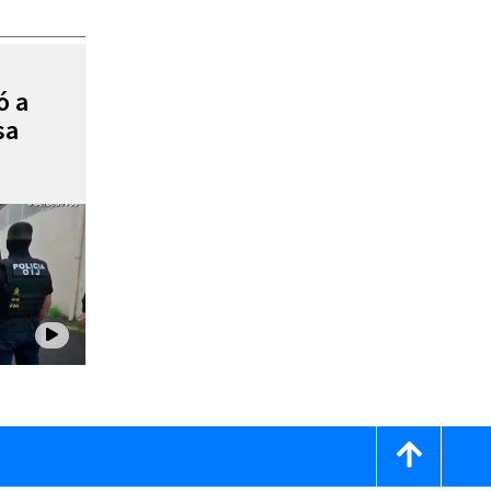
ó a
sa