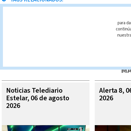
Navidad
ofertas
Michael Soto
Noticias Teledi
para da
continúa
nuestr
Queda prohibida la reproducción total o parcial del contenido
autorizada constituye una infracción y un delito de conformidad 
MÁ
Noticias Telediario
Alerta 8, 
Estelar, 06 de agosto
2026
2026