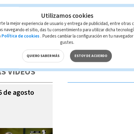
Utilizamos cookies
ario Estelar
rte la mejor experiencia de usuario y entrega de publicidad, entre otras c
s navegando el sitio, das tu consentimiento para utilizar dicha tecnolog
a
Política de cookies
. Puedes cambiar la configuración en tu navegado
gustes.
 de esta página, mismo que es propiedad de TELEDIARIO; su reproducción
con las leyes aplicables.
QUIERO SABER MÁS
ESTOY DE ACUERDO
S VIDEOS
06 de agosto