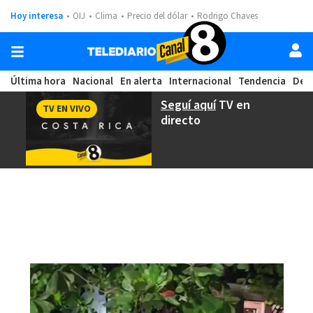
Hoy interesa
OIJ
Clima
Precio del dólar
Rodrigo Chaves
Última hora
Nacional
En alerta
Internacional
Tendencia
Dep
Seguí aquí
TV en
TV EN VIVO
directo