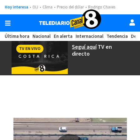
Hoy interesa
OIJ
Clima
Precio del dólar
Rodrigo Chaves
Última hora
Nacional
En alerta
Internacional
Tendencia
Dep
Seguí aquí
TV en
TV EN VIVO
directo