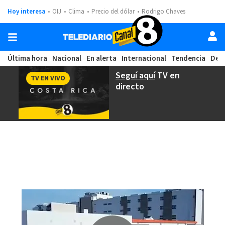
Hoy interesa
OIJ
Clima
Precio del dólar
Rodrigo Chaves
Última hora
Nacional
En alerta
Internacional
Tendencia
Dep
Seguí aquí
TV en
TV EN VIVO
directo