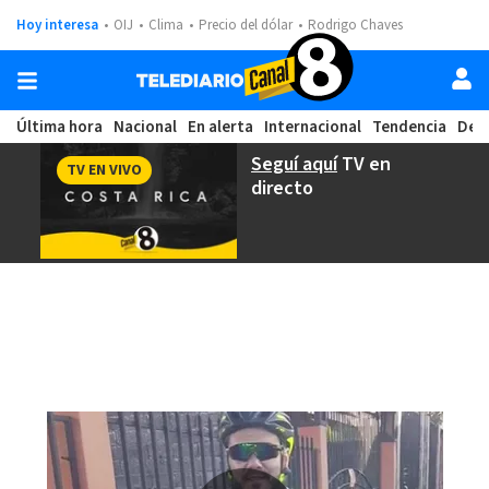
Hoy interesa
OIJ
Clima
Precio del dólar
Rodrigo Chaves
Última hora
Nacional
En alerta
Internacional
Tendencia
Dep
Seguí aquí
TV en
TV EN VIVO
directo