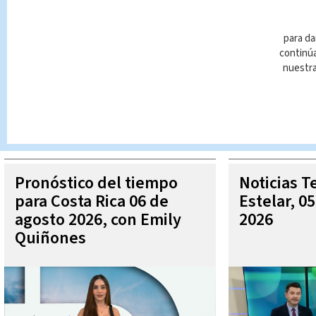
para da
continúa
nuestr
Queda prohibida la reproducción total o parcial del contenido
autorizada constituye una infracción y un delito de conformidad 
MÁ
Pronóstico del tiempo
Noticias T
para Costa Rica 06 de
Estelar, 0
agosto 2026, con Emily
2026
Quiñones