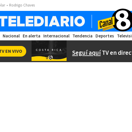
ólar
Rodrigo Chaves
Nacional
En alerta
Internacional
Tendencia
Deportes
Televis
TV EN VIVO
Seguí aquí
TV en direc