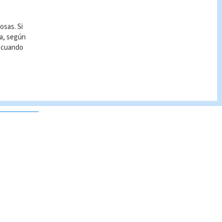
osas. Si
ía, según
r cuando
 no