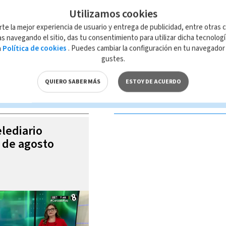
Utilizamos cookies
rte la mejor experiencia de usuario y entrega de publicidad, entre otras c
s navegando el sitio, das tu consentimiento para utilizar dicha tecnolog
a
Política de cookies
. Puedes cambiar la configuración en tu navegado
 de esta página, mismo que es propiedad de TELEDIARIO; su reproducción
gustes.
con las leyes aplicables.
QUIERO SABER MÁS
ESTOY DE ACUERDO
S VIDEOS
elediario
5 de agosto