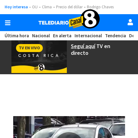
Hoy interesa
OIJ
Clima
Precio del dólar
Rodrigo Chaves
Última hora
Nacional
En alerta
Internacional
Tendencia
Dep
Seguí aquí
TV en
TV EN VIVO
directo