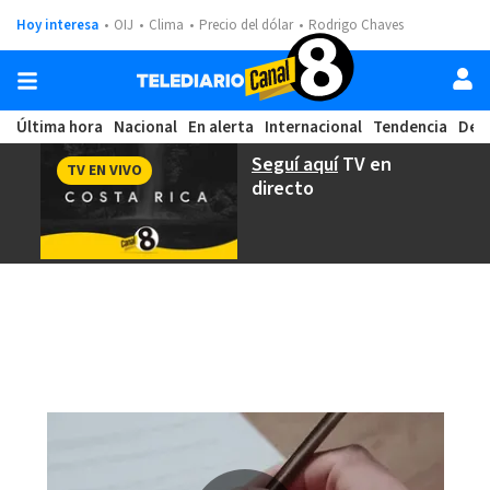
Hoy interesa
OIJ
Clima
Precio del dólar
Rodrigo Chaves
Última hora
Nacional
En alerta
Internacional
Tendencia
Dep
Seguí aquí
TV en
TV EN VIVO
directo