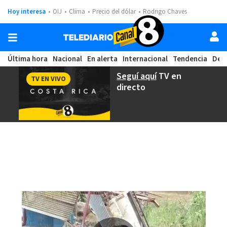
Hoy interesa
OIJ
Clima
Precio del dólar
Rodrigo Chaves
Última hora
Nacional
En alerta
Internacional
Tendencia
Dep
Seguí aquí
TV en
TV EN VIVO
directo