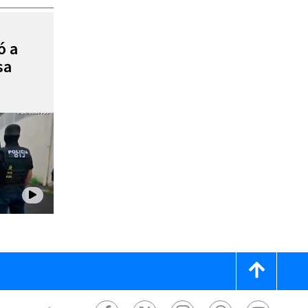
ó a
sa