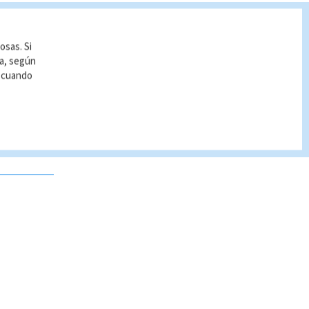
osas. Si
ía, según
r cuando
 no