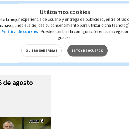
o Retana
Sebastián Durango
Utilizamos cookies
rte la mejor experiencia de usuario y entrega de publicidad, entre otras c
s navegando el sitio, das tu consentimiento para utilizar dicha tecnolog
a
Política de cookies
. Puedes cambiar la configuración en tu navegado
 de esta página, mismo que es propiedad de TELEDIARIO; su reproducción
gustes.
con las leyes aplicables.
QUIERO SABER MÁS
ESTOY DE ACUERDO
S VIDEOS
06 de agosto