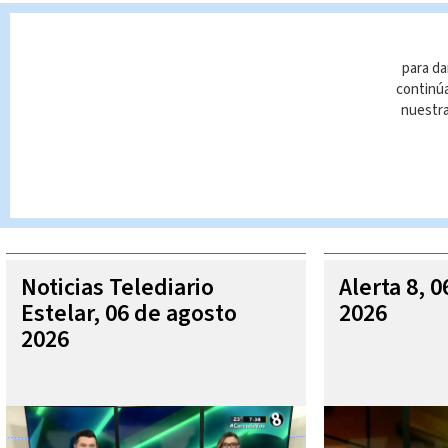
Desamparados
motociclistas
Alerta 8
Gustav
para da
continúa
nuestr
Queda prohibida la reproducción total o parcial del contenido
autorizada constituye una infracción y un delito de conformidad 
MÁ
Noticias Telediario
Alerta 8, 
Estelar, 06 de agosto
2026
2026