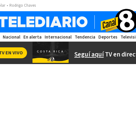
ólar
Rodrigo Chaves
Nacional
En alerta
Internacional
Tendencia
Deportes
Televis
TV EN VIVO
Seguí aquí
TV en direc