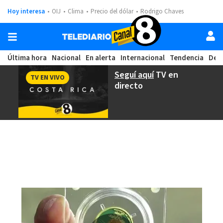
Hoy interesa
OIJ
Clima
Precio del dólar
Rodrigo Chaves
Última hora
Nacional
En alerta
Internacional
Tendencia
Dep
Seguí aquí
TV en
TV EN VIVO
directo