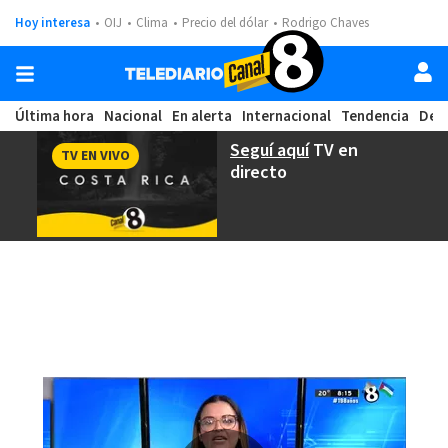
Hoy interesa
OIJ
Clima
Precio del dólar
Rodrigo Chaves
Última hora
Nacional
En alerta
Internacional
Tendencia
Dep
Seguí aquí
TV en
TV EN VIVO
directo