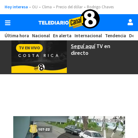
Hoy interesa
OIJ
Clima
Precio del dólar
Rodrigo Chaves
Última hora
Nacional
En alerta
Internacional
Tendencia
Dep
Seguí aquí
TV en
TV EN VIVO
directo