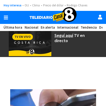
Hoy interesa
OIJ
Clima
Precio del dólar
Rodrigo Chaves
Última hora
Nacional
En alerta
Internacional
Tendencia
Dep
Seguí aquí
TV en
TV EN VIVO
directo