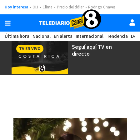
Hoy interesa
OIJ
Clima
Precio del dólar
Rodrigo Chaves
Última hora
Nacional
En alerta
Internacional
Tendencia
Dep
Seguí aquí
TV en
TV EN VIVO
directo