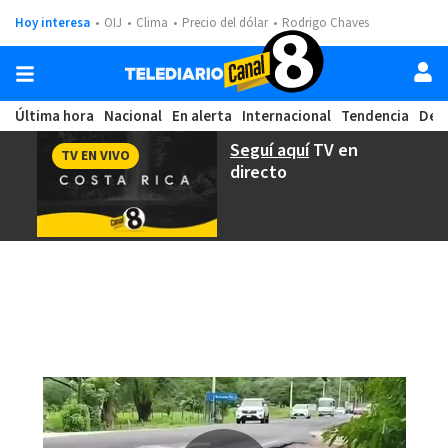
Hoy interesa
OIJ
Clima
Precio del dólar
Rodrigo Chaves
Última hora
Nacional
En alerta
Internacional
Tendencia
Dep
Seguí aquí
TV en
TV EN VIVO
directo