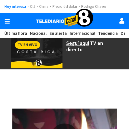
Hoy interesa
OIJ
Clima
Precio del dólar
Rodrigo Chaves
Última hora
Nacional
En alerta
Internacional
Tendencia
Dep
Seguí aquí
TV en
TV EN VIVO
directo