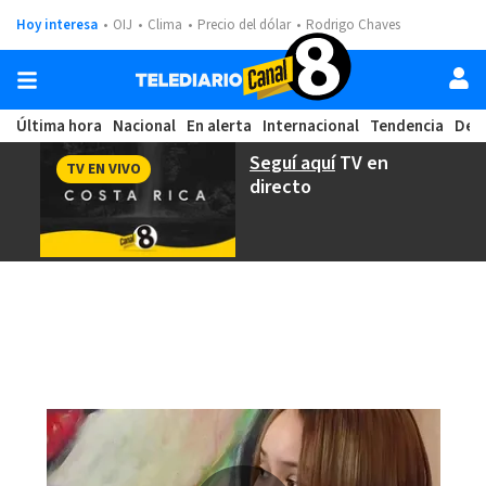
Hoy interesa
OIJ
Clima
Precio del dólar
Rodrigo Chaves
Última hora
Nacional
En alerta
Internacional
Tendencia
Dep
Seguí aquí
TV en
TV EN VIVO
directo