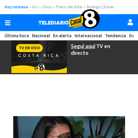
Hoy interesa
OIJ
Clima
Precio del dólar
Rodrigo Chaves
Última hora
Nacional
En alerta
Internacional
Tendencia
Dep
Seguí aquí
TV en
TV EN VIVO
directo