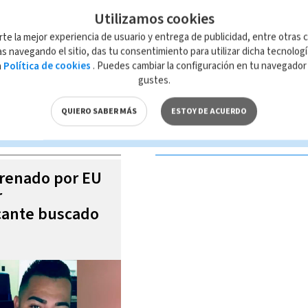
Utilizamos cookies
rte la mejor experiencia de usuario y entrega de publicidad, entre otras c
s navegando el sitio, das tu consentimiento para utilizar dicha tecnolog
a
Política de cookies
. Puedes cambiar la configuración en tu navegado
 de esta página, mismo que es propiedad de TELEDIARIO; su reproducción
gustes.
con las leyes aplicables.
QUIERO SABER MÁS
ESTOY DE ACUERDO
S VIDEOS
trenado por EU
r
icante buscado