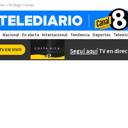
ólar
Rodrigo Chaves
Nacional
En alerta
Internacional
Tendencia
Deportes
Televis
TV EN VIVO
Seguí aquí
TV en direc