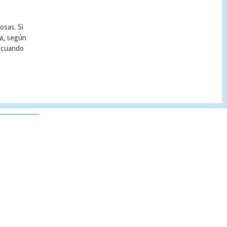
osas. Si
ía, según
r cuando
 no