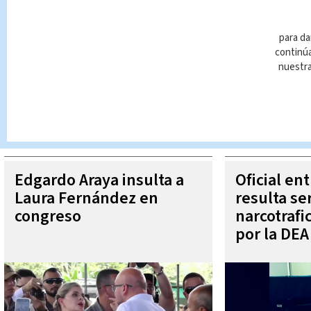
para da
continúa
nuestr
Queda prohibida la reproducción total o parcial del contenido
autorizada constituye una infracción y un delito de conformidad 
MÁ
Edgardo Araya insulta a
Oficial en
Laura Fernández en
resulta se
congreso
narcotraf
por la DEA