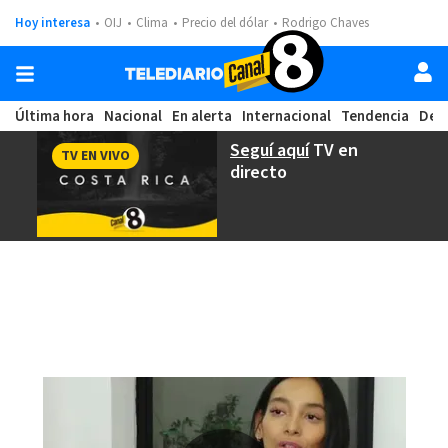
Hoy interesa
OIJ
Clima
Precio del dólar
Rodrigo Chaves
Última hora
Nacional
En alerta
Internacional
Tendencia
Dep
Seguí aquí
TV en
TV EN VIVO
directo