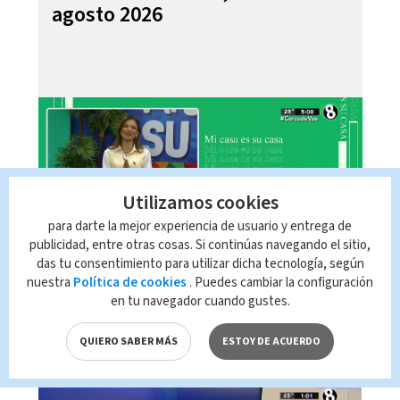
agosto 2026
Utilizamos cookies
para darte la mejor experiencia de usuario y entrega de
publicidad, entre otras cosas. Si continúas navegando el sitio,
das tu consentimiento para utilizar dicha tecnología, según
Telediario En Directo con Paula
nuestra
Política de cookies
. Puedes cambiar la configuración
Brenes, 07 de agosto 2026
en tu navegador cuando gustes.
QUIERO SABER MÁS
ESTOY DE ACUERDO