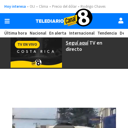
Hoy interesa
OIJ
Clima
Precio del dólar
Rodrigo Chaves
Última hora
Nacional
En alerta
Internacional
Tendencia
Dep
Seguí aquí
TV en
TV EN VIVO
directo