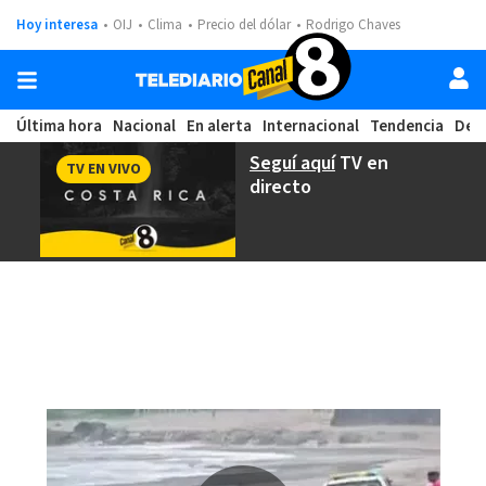
Hoy interesa
OIJ
Clima
Precio del dólar
Rodrigo Chaves
Última hora
Nacional
En alerta
Internacional
Tendencia
Dep
Seguí aquí
TV en
TV EN VIVO
directo