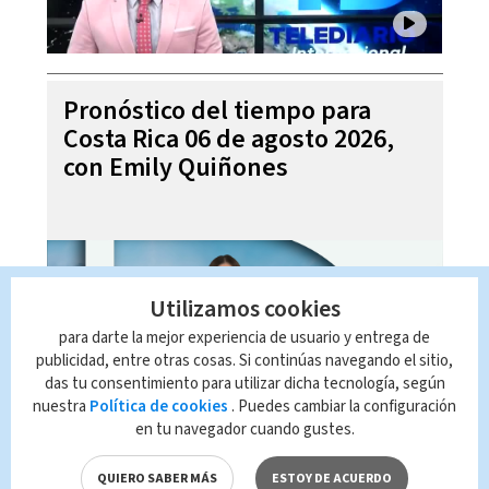
Pronóstico del tiempo para
Costa Rica 06 de agosto 2026,
con Emily Quiñones
Utilizamos cookies
para darte la mejor experiencia de usuario y entrega de
publicidad, entre otras cosas. Si continúas navegando el sitio,
das tu consentimiento para utilizar dicha tecnología, según
nuestra
Política de cookies
. Puedes cambiar la configuración
en tu navegador cuando gustes.
Noticias Telediario Estelar, 05
de agosto 2026
QUIERO SABER MÁS
ESTOY DE ACUERDO