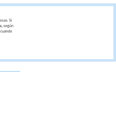
osas. Si
ía, según
r cuando
 no