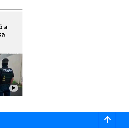
ó a
sa