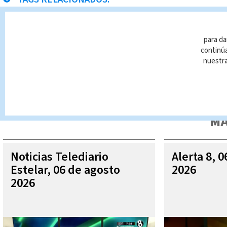
Aeropuerto Daniel Oduber
para da
continúa
nuestr
Queda prohibida la reproducción total o parcial del contenido
autorizada constituye una infracción y un delito de conformidad 
MÁ
Noticias Telediario
Alerta 8, 
Estelar, 06 de agosto
2026
2026