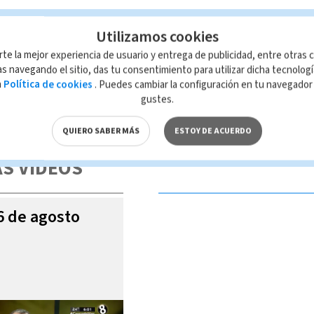
Utilizamos cookies
rte la mejor experiencia de usuario y entrega de publicidad, entre otras c
s navegando el sitio, das tu consentimiento para utilizar dicha tecnolog
a
Política de cookies
. Puedes cambiar la configuración en tu navegado
gustes.
 de esta página, mismo que es propiedad de TELEDIARIO; su reproducción
con las leyes aplicables.
QUIERO SABER MÁS
ESTOY DE ACUERDO
S VIDEOS
06 de agosto