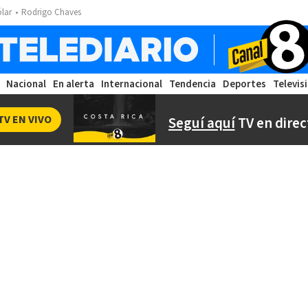
ólar
Rodrigo Chaves
Nacional
En alerta
Internacional
Tendencia
Deportes
Televis
TV EN VIVO
Seguí aquí
TV en direc