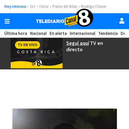
Hoy interesa
OIJ
Clima
Precio del dólar
Rodrigo Chaves
Última hora
Nacional
En alerta
Internacional
Tendencia
Dep
Seguí aquí
TV en
TV EN VIVO
directo