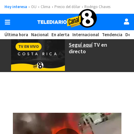
Hoy interesa
OIJ
Clima
Precio del dólar
Rodrigo Chaves
Última hora
Nacional
En alerta
Internacional
Tendencia
Dep
Seguí aquí
TV en
TV EN VIVO
directo