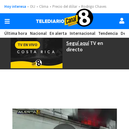
Hoy interesa
OIJ
Clima
Precio del dólar
Rodrigo Chaves
Última hora
Nacional
En alerta
Internacional
Tendencia
Dep
Seguí aquí
TV en
TV EN VIVO
directo