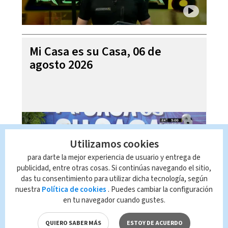
Mi Casa es su Casa, 06 de
agosto 2026
Utilizamos cookies
para darte la mejor experiencia de usuario y entrega de
publicidad, entre otras cosas. Si continúas navegando el sitio,
das tu consentimiento para utilizar dicha tecnología, según
nuestra
Política de cookies
. Puedes cambiar la configuración
en tu navegador cuando gustes.
Telediario En Directo con Paula
Brenes, 06 de agosto 2026
QUIERO SABER MÁS
ESTOY DE ACUERDO