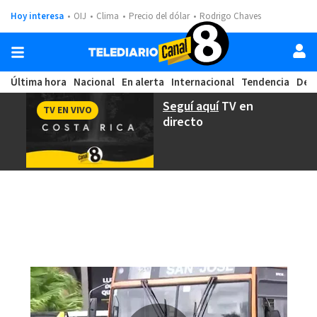
Hoy interesa
OIJ
Clima
Precio del dólar
Rodrigo Chaves
Última hora
Nacional
En alerta
Internacional
Tendencia
Dep
Seguí aquí
TV en
TV EN VIVO
directo